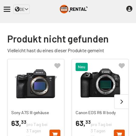
DE
Produkt nicht gefunden
Vielleicht hast du eines dieser Produkte gemeint
Neu
Sony A7S III gehäuse
Canon EOS R6 III body
63,
63,
33
33
pro Tag bei
pro Tag bei
3 Tagen
3 Tagen