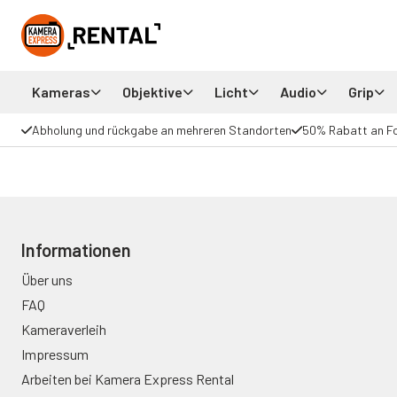
Kameras
Objektive
Licht
Audio
Grip
Abholung und rückgabe an mehreren Standorten
50% Rabatt an F
Informationen
Über uns
FAQ
Kameraverleih
Impressum
Arbeiten bei Kamera Express Rental