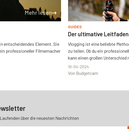
Mehr lesen
GUIDES
Der ultimative Leitfade
 ein entscheidendes Element. Sie
Vlogging ist eine beliebte Meth
u ein professioneller Filmemacher
zu teilen. Ob du ein professione
kann einen großen Unterschied 
10-04-2024
Von Budgetcam
wsletter
 Laufenden über die neuesten Nachrichten