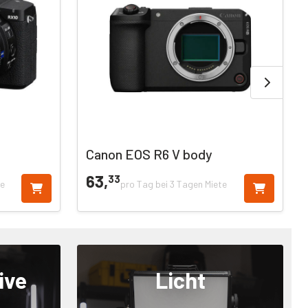
Canon EOS R6 V body
63,
33
te
pro Tag bei 3 Tagen Miete
ive
Licht