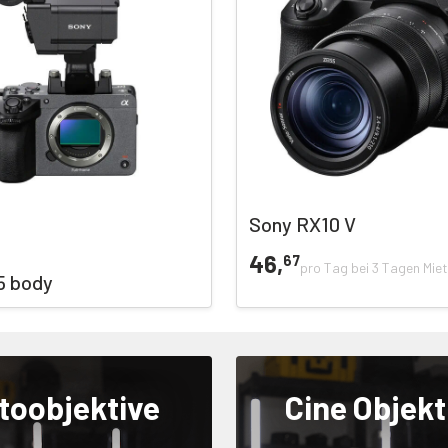
Sony RX10 V
46,
67
pro Tag bei 3 Tagen Mie
5 body
toobjektive
Cine Objekt