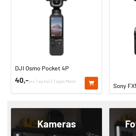
DJI Osmo Pocket 4P
40,
-
pro Tag bei 3 Tagen Miete
Sony FX
Kameras
Fo