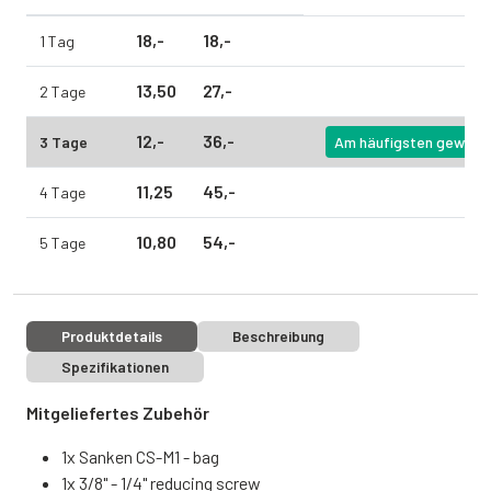
18,
-
18,
-
1 Tag
13,
50
27,
-
2 Tage
12,
-
36,
-
3 Tage
Am häufigsten gewählt
11,
25
45,
-
4 Tage
10,
80
54,
-
5 Tage
Produktdetails
Beschreibung
Spezifikationen
Mitgeliefertes Zubehör
1x Sanken CS-M1 - bag
1x 3/8" - 1/4" reducing screw