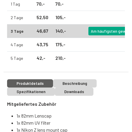
70,
-
70,
-
1 Tag
52,
50
105,
-
2 Tage
46,
67
140,
-
3 Tage
Am häufigsten gewähl
43,
75
175,
-
4 Tage
42,
-
210,
-
5 Tage
Produktdetails
Beschreibung
Spezifikationen
Downloads
Mitgeliefertes Zubehör
1x 82mm Lenscap
1x 82mm UV filter
1x Nikon Z lens mount cap