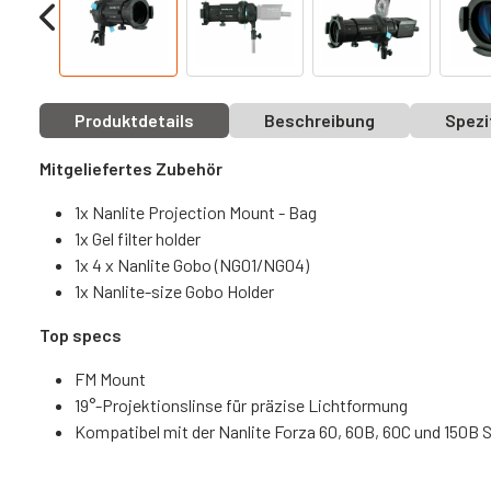
Produktdetails
Beschreibung
Spezi
Mitgeliefertes Zubehör
1x Nanlite Projection Mount - Bag
1x Gel filter holder
1x 4 x Nanlite Gobo (NG01/NG04)
1x Nanlite-size Gobo Holder
Top specs
FM Mount
19°-Projektionslinse für präzise Lichtformung
Kompatibel mit der Nanlite Forza 60, 60B, 60C und 150B S