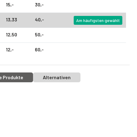
15,
-
30,
-
13,
33
40,
-
Am häufigsten gewählt
12,
50
50,
-
12,
-
60,
-
e Produkte
Alternativen