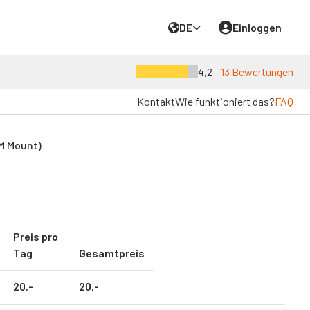
DE
Einloggen
4,2 -
13 Bewertungen
Kontakt
Wie funktioniert das?
FAQ
FM Mount)
Preis pro
Tag
Gesamtpreis
20,
-
20,
-