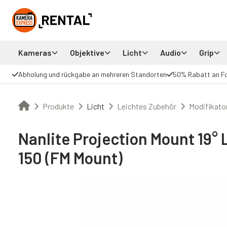
Kameras
Objektive
Licht
Audio
Grip
Abholung und rückgabe an mehreren Standorten
50% Rabatt an F
Produkte
Licht
Leichtes Zubehör
Modifikato
Nanlite Projection Mount 19° 
150 (FM Mount)