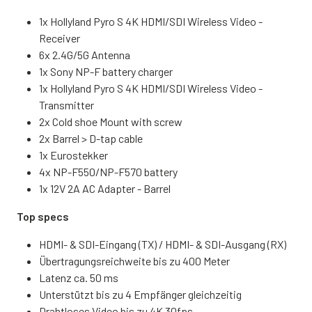
1x Hollyland Pyro S 4K HDMI/SDI Wireless Video -
Receiver
6x 2.4G/5G Antenna
1x Sony NP-F battery charger
1x Hollyland Pyro S 4K HDMI/SDI Wireless Video -
Transmitter
2x Cold shoe Mount with screw
2x Barrel > D-tap cable
1x Eurostekker
4x NP-F550/NP-F570 battery
1x 12V 2A AC Adapter - Barrel
Top specs
HDMI- & SDI-Eingang (TX) / HDMI- & SDI-Ausgang (RX)
Übertragungsreichweite bis zu 400 Meter
Latenz ca. 50 ms
Unterstützt bis zu 4 Empfänger gleichzeitig
Drahtloses Video bis zu 4K 30fps