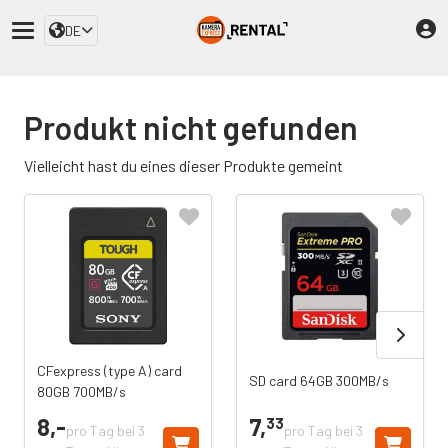
DE
Produkt nicht gefunden
Vielleicht hast du eines dieser Produkte gemeint
CFexpress (type A) card
SD card 64GB 300MB/s
80GB 700MB/s
8,
-
7,
33
pro Tag bei 3
pro Tag bei 3