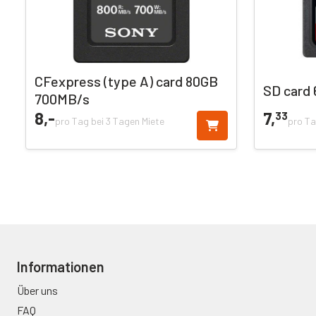
CFexpress (type A) card 80GB
SD card
700MB/s
8,
-
7,
33
pro Tag bei 3 Tagen Miete
pro Ta
Informationen
Über uns
FAQ