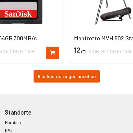
 64GB 300MB/s
Manfrotto MVH 502 Sta
12,
-
g bei 3 Tagen Miete
pro Tag bei 3 Tagen Miete
Alle Ausrüstungen ansehen
Standorte
Hamburg
Köln