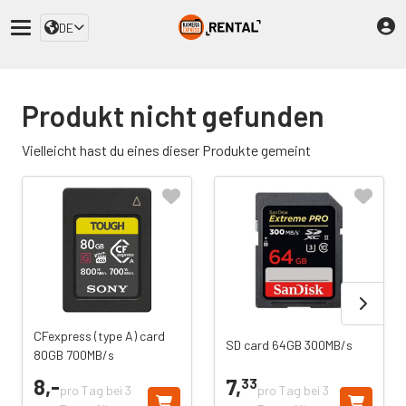
DE
Produkt nicht gefunden
Vielleicht hast du eines dieser Produkte gemeint
CFexpress (type A) card
SD card 64GB 300MB/s
80GB 700MB/s
8,
-
7,
33
pro Tag bei 3
pro Tag bei 3