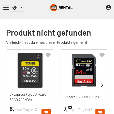
DE
Produkt nicht gefunden
Vielleicht hast du eines dieser Produkte gemeint
CFexpress (type A) card
SD card 64GB 300MB/s
80GB 700MB/s
8,
-
7,
33
pro Tag bei 3
pro Tag bei 3